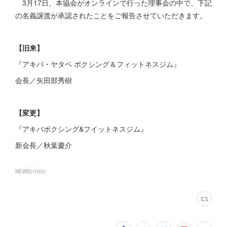
3月17日、本協会がオンラインで行った理事会の中で、下記
の名義譲渡が承認されたことをご報告させていただきます。
【旧来】
『アキバ・ヤタベ ボクシング＆フィットネスジム』
会長／矢田部秀樹
【変更】
『アキバボクシング&フイットネスジム』
新会長／秋葉慶介
NEWS
(
1032
)