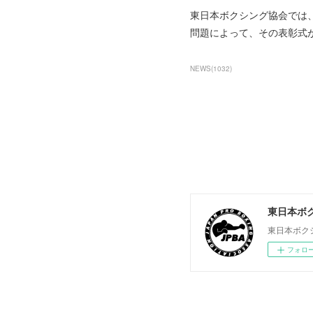
東日本ボクシング協会では
問題によって、その表彰式
NEWS
(
1032
)
東日本ボ
東日本ボク
フォロ