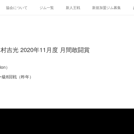
協会について
ジム一覧
新人王戦
新規加盟ジム募集
村吉光 2020年11月度 月間敢闘賞
ion）
ー級8回戦（昨年）