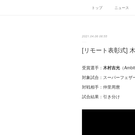
トップ
ニュース
2021.04.06 06:55
[リモート表彰式] 木
受賞選手：
木村吉光
（Ambit
対象試合：スーパーフェザ
対戦相手：仲里周麿
試合結果：引き分け