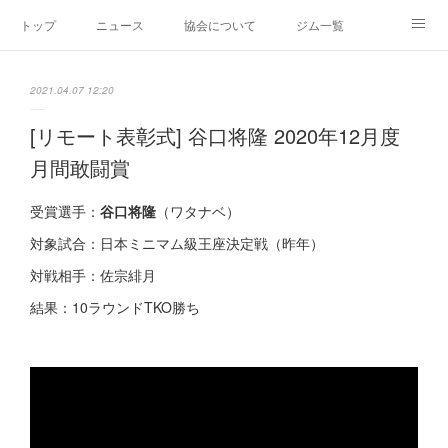
トップ
ニュース
協会について
ジム一覧
新人王戦
新規加盟ジム募集
お問い合わせ
2021.04.07 12:20
グッズ
[リモート表彰式] 谷口将隆 2020年12月度
月間敢闘賞
受賞選手：
谷口将隆
（ワタナベ）
対象試合：日本ミニマム級王座決定戦（昨年）
対戦相手：佐宗緋月
結果：10ラウンドTKO勝ち