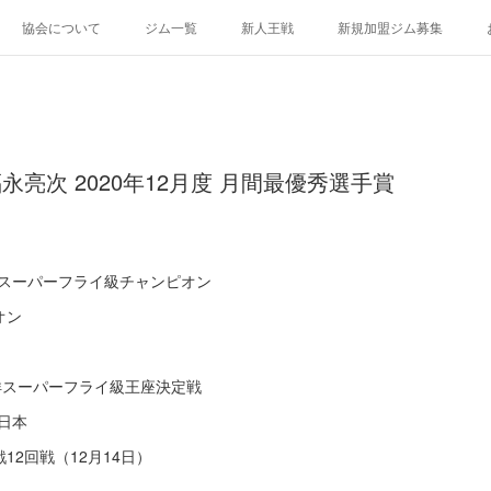
協会について
ジム一覧
新人王戦
新規加盟ジム募集
福永亮次 2020年12月度 月間最優秀選手賞
・スーパーフライ級チャンピオン
オン
洋スーパーフライ級王座決定戦
日本
2回戦（12月14日）