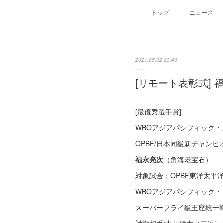
トップ
ニュース
2021.05.02 23:40
[リモート表彰式] 
[最優秀選手賞]
WBOアジアパシフィック
OPBF/日本同級新チャンピ
福永亮次
（角海老宝石）
対象試合：OPBF東洋太平
WBOアジアパシフィック・
スーパーフライ級王座統一戦1