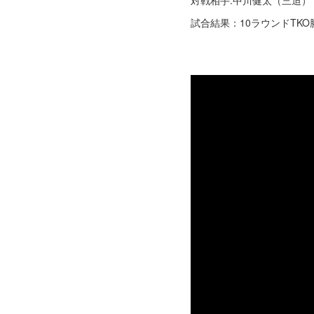
対戦相手:中川健太（三迫）
試合結果：10ラウンドTKO