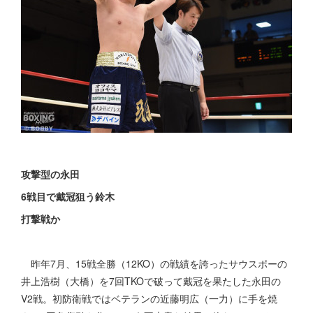
攻撃型の永田
6戦目で戴冠狙う鈴木
打撃戦か
昨年7月、15戦全勝（12KO）の戦績を誇ったサウスポーの
井上浩樹（大橋）を7回TKOで破って戴冠を果たした永田の
V2戦。初防衛戦ではベテランの近藤明広（一力）に手を焼