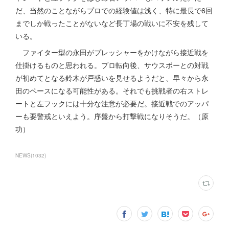
だ、当然のことながらプロでの経験値は浅く、特に最長で6回
までしか戦ったことがないなど長丁場の戦いに不安を残して
いる。
ファイター型の永田がプレッシャーをかけながら接近戦を
仕掛けるものと思われる。プロ転向後、サウスポーとの対戦
が初めてとなる鈴木が戸惑いを見せるようだと、早々から永
田のペースになる可能性がある。それでも挑戦者の右ストレ
ートと左フックには十分な注意が必要だ。接近戦でのアッパ
ーも要警戒といえよう。序盤から打撃戦になりそうだ。（原
功）
NEWS
(
1032
)