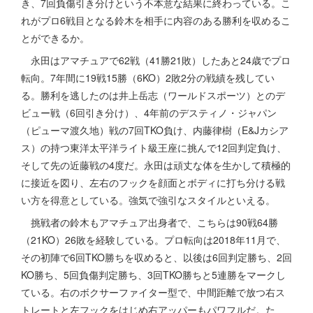
き、7回負傷引き分けという不本意な結果に終わっている。こ
れがプロ6戦目となる鈴木を相手に内容のある勝利を収めるこ
とができるか。
永田はアマチュアで62戦（41勝21敗）したあと24歳でプロ
転向。7年間に19戦15勝（6KO）2敗2分の戦績を残してい
る。勝利を逃したのは井上岳志（ワールドスポーツ）とのデ
ビュー戦（6回引き分け）、4年前のデスティノ・ジャパン
（ピューマ渡久地）戦の7回TKO負け、内藤律樹（E&Jカシア
ス）の持つ東洋太平洋ライト級王座に挑んで12回判定負け、
そして先の近藤戦の4度だ。永田は頑丈な体を生かして積極的
に接近を図り、左右のフックを顔面とボディに打ち分ける戦
い方を得意としている。強気で強引なスタイルといえる。
挑戦者の鈴木もアマチュア出身者で、こちらは90戦64勝
（21KO）26敗を経験している。プロ転向は2018年11月で、
その初陣で6回TKO勝ちを収めると、以後は6回判定勝ち、2回
KO勝ち、5回負傷判定勝ち、3回TKO勝ちと5連勝をマークし
ている。右のボクサーファイター型で、中間距離で放つ右ス
トレートと左フックをはじめ右アッパーもパワフルだ。た