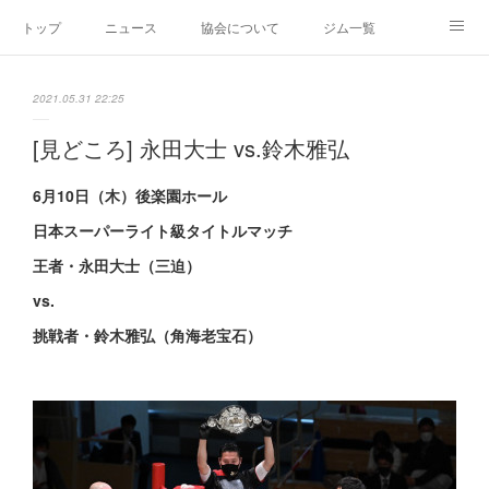
トップ
ニュース
協会について
ジム一覧
新人王戦
新規加盟ジム募集
お問い合わせ
2021.05.31 22:25
グッズ
[見どころ] 永田大士 vs.鈴木雅弘
6月10日（木）後楽園ホール
日本スーパーライト級タイトルマッチ
王者・永田大士（三迫）
vs.
挑戦者・鈴木雅弘（角海老宝石）