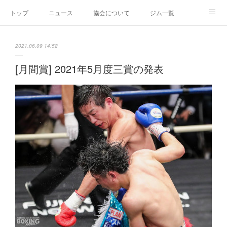
トップ
ニュース
協会について
ジム一覧
新人王戦
新規加盟ジム募集
お問い合わせ
2021.06.09 14:52
グッズ
[月間賞] 2021年5月度三賞の発表