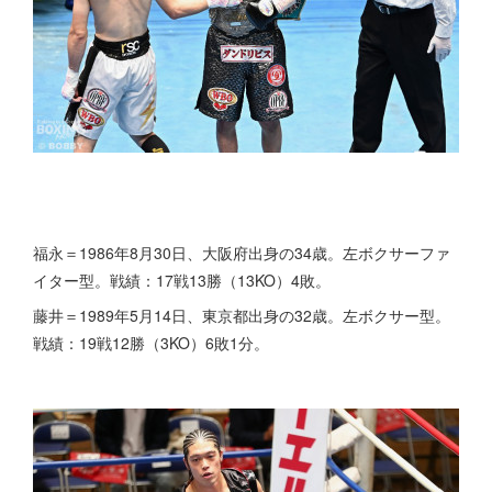
福永＝1986年8月30日、大阪府出身の34歳。左ボクサーファ
イター型。戦績：17戦13勝（13KO）4敗。
藤井＝1989年5月14日、東京都出身の32歳。左ボクサー型。
戦績：19戦12勝（3KO）6敗1分。