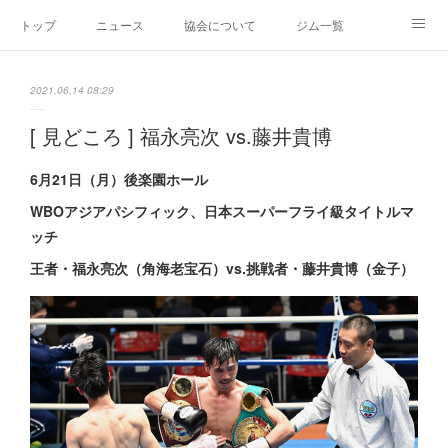
トップ
ニュース
協会について
ジム一覧
新人王戦
新規加盟ジム募集
お問い合わせ
2021.06.14 08:29
グッズ
[ 見どころ ] 福永亮次 vs.藤井貴博
6月21日（月）後楽園ホール
WBOアジアパシフィック、日本スーパーフライ級タイトルマ
ッチ
王者・福永亮次（角海老宝石）vs.挑戦者・藤井貴博（金子）