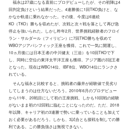
福永は27歳になる直前にプロデビューしたが、その初陣は4
回判定負けという結果だった。4連勝後に1回TKO負けと、な
かなか軌道に乗れなかった。その後、今度は6連続
KO（TKO）勝ちを収めたが、次戦と次々戦を落として再び急
停止を強いられた。しかし昨年2月、世界挑戦経験者のフロイ
ラン・サルダール（フィリピン）に7回TKO勝ちを収めて
WBOアジアパシフィック王座を獲得。これで一気に開運し、
10ヵ月後には日本王者の中川健太（三迫）を10回TKOで下
し、同時に空位の東洋太平洋王座も獲得。アジア圏の3冠王者
となった。現在はWBC14位、IBF8位、WBO14位にランクさ
れている。
そんな福永と比較すると、挑戦者の藤井が経験値で見劣り
してしまうのは仕方ないだろう。2010年6月のプロデビュー
から11年、20戦目にして初の王座挑戦、しかも10回戦の経験
がないまま初の12回戦に臨むことになったのだ。ただ、2018
年以降、キャリア初の3連勝で勢いに乗っていることも加えて
おく必要があるだろう。しかも、3試合とも接戦を制しての勝
利である。この勝負強さは無視できない。