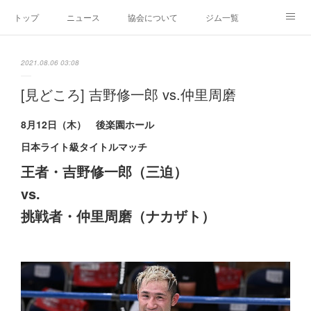
トップ
ニュース
協会について
ジム一覧
新人王戦
新規加盟ジム募集
お問い合わせ
2021.08.06 03:08
グッズ
[見どころ] 吉野修一郎 vs.仲里周磨
8月12日（木） 後楽園ホール
日本ライト級タイトルマッチ
王者・吉野修一郎（三迫）
vs.
挑戦者・仲里周磨（ナカザト）