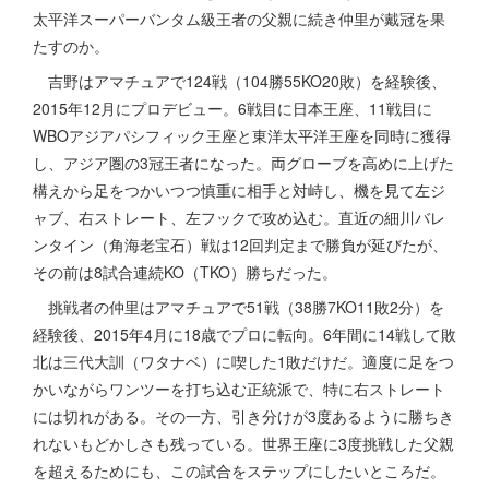
太平洋スーパーバンタム級王者の父親に続き仲里が戴冠を果
たすのか。
吉野はアマチュアで124戦（104勝55KO20敗）を経験後、
2015年12月にプロデビュー。6戦目に日本王座、11戦目に
WBOアジアパシフィック王座と東洋太平洋王座を同時に獲得
し、アジア圏の3冠王者になった。両グローブを高めに上げた
構えから足をつかいつつ慎重に相手と対峙し、機を見て左ジ
ャブ、右ストレート、左フックで攻め込む。直近の細川バレ
ンタイン（角海老宝石）戦は12回判定まで勝負が延びたが、
その前は8試合連続KO（TKO）勝ちだった。
挑戦者の仲里はアマチュアで51戦（38勝7KO11敗2分）を
経験後、2015年4月に18歳でプロに転向。6年間に14戦して敗
北は三代大訓（ワタナベ）に喫した1敗だけだ。適度に足をつ
かいながらワンツーを打ち込む正統派で、特に右ストレート
には切れがある。その一方、引き分けが3度あるように勝ちき
れないもどかしさも残っている。世界王座に3度挑戦した父親
を超えるためにも、この試合をステップにしたいところだ。