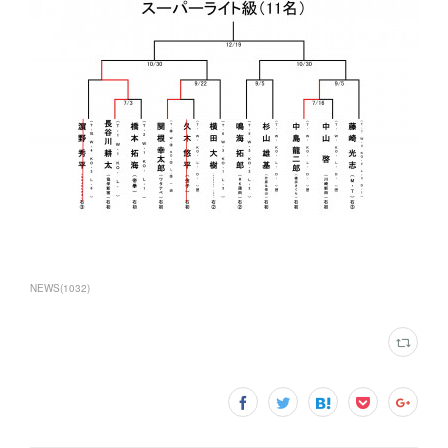
NEWS
(
1032
)