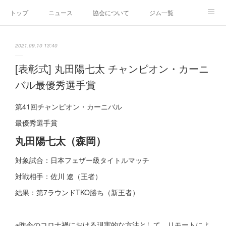
トップ
ニュース
協会について
ジム一覧
新人王戦
新規加盟ジム募集
お問い合わせ
2021.09.10 13:40
グッズ
[表彰式] 丸田陽七太 チャンピオン・カーニ
バル最優秀選手賞
第41回チャンピオン・カーニバル
最優秀選手賞
丸田陽七太（森岡）
対象試合：日本フェザー級タイトルマッチ
対戦相手：佐川 遼（王者）
結果：第7ラウンドTKO勝ち（新王者）
※昨今のコロナ禍における現実的な方法として、リモートによ