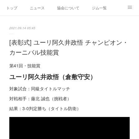
トップ
ニュース
協会について
ジム一覧
新人王戦
新規加盟ジム募集
お問い合わせ
2021.09.14 05:45
グッズ
[表彰式] ユーリ阿久井政悟 チャンピオン・
カーニバル技能賞
第41回・技能賞
ユーリ阿久井政悟（倉敷守安）
対象試合：同級タイトルマッチ
対戦相手：藤北 誠也（挑戦者）
結果：3-0判定勝ち（タイトル防衛）