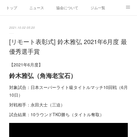
トップ
ニュース
協会について
ジム一覧
新人王戦
新規加盟ジム募集
お問い合わせ
2021.10.02 05:20
グッズ
[リモート表彰式] 鈴木雅弘 2021年6月度 最
優秀選手賞
【2021年6月度】
鈴木雅弘（角海老宝石）
対象試合：日本スーパーライト級タイトルマッチ10回戦（6月
10日）
対戦相手：永田大士（三迫）
試合結果：10ラウンドTKO勝ち（タイトル奪取）