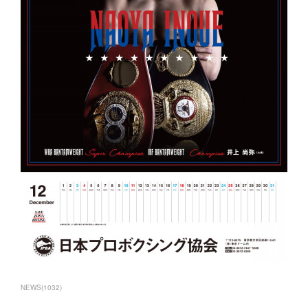
NEWS
(
1032
)