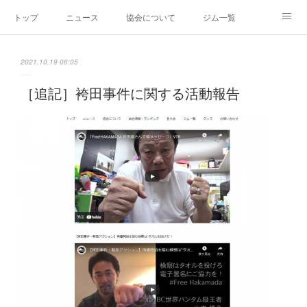
トップ
ニュース
協会について
ジム一覧
新人王戦
新規加盟ジム募集
お問い合わせ
2021.10.19 06:05
グッズ
［追記］袴田事件に関する活動報告