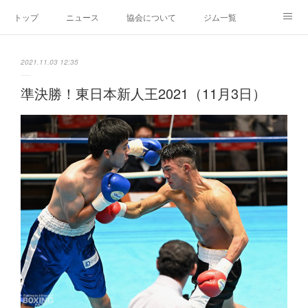
トップ
ニュース
協会について
ジム一覧
新人王戦
新規加盟ジム募集
お問い合わせ
2021.11.03 12:35
グッズ
準決勝！東日本新人王2021（11月3日）