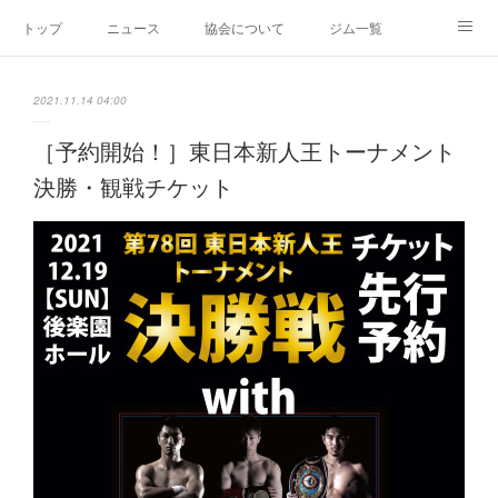
トップ
ニュース
協会について
ジム一覧
新人王戦
新規加盟ジム募集
お問い合わせ
2021.11.14 04:00
グッズ
［予約開始！］東日本新人王トーナメント
決勝・観戦チケット