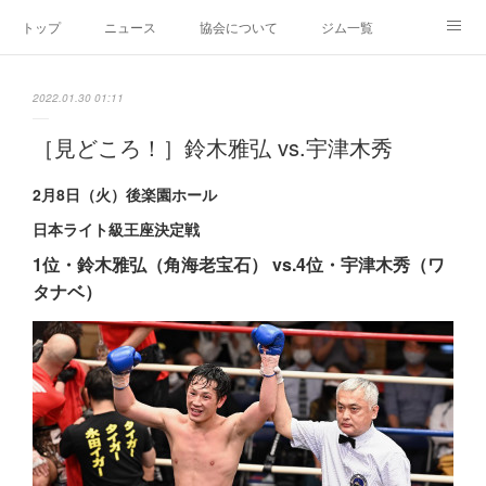
トップ
ニュース
協会について
ジム一覧
新人王戦
新規加盟ジム募集
お問い合わせ
2022.01.30 01:11
グッズ
［見どころ！］鈴木雅弘 vs.宇津木秀
2月8日（火）後楽園ホール
日本ライト級王座決定戦
1位・鈴木雅弘（角海老宝石） vs.4位・宇津木秀（ワ
タナベ）