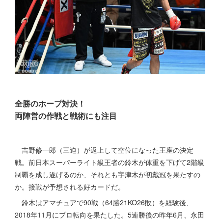
全勝のホープ対決！
両陣営の作戦と戦術にも注目
吉野修一郎（三迫）が返上して空位になった王座の決定
戦。前日本スーパーライト級王者の鈴木が体重を下げて2階級
制覇を成し遂げるのか、それとも宇津木が初戴冠を果たすの
か。接戦が予想される好カードだ。
鈴木はアマチュアで90戦（64勝21KO26敗）を経験後、
2018年11月にプロ転向を果たした。5連勝後の昨年6月、永田