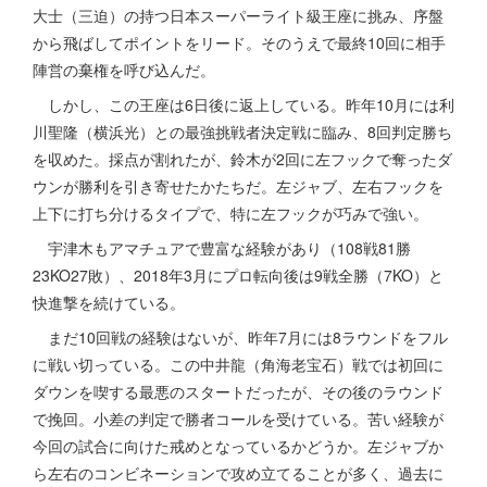
大士（三迫）の持つ日本スーパーライト級王座に挑み、序盤
から飛ばしてポイントをリード。そのうえで最終10回に相手
陣営の棄権を呼び込んだ。
しかし、この王座は6日後に返上している。昨年10月には利
川聖隆（横浜光）との最強挑戦者決定戦に臨み、8回判定勝ち
を収めた。採点が割れたが、鈴木が2回に左フックで奪ったダ
ウンが勝利を引き寄せたかたちだ。左ジャブ、左右フックを
上下に打ち分けるタイプで、特に左フックが巧みで強い。
宇津木もアマチュアで豊富な経験があり（108戦81勝
23KO27敗）、2018年3月にプロ転向後は9戦全勝（7KO）と
快進撃を続けている。
まだ10回戦の経験はないが、昨年7月には8ラウンドをフル
に戦い切っている。この中井龍（角海老宝石）戦では初回に
ダウンを喫する最悪のスタートだったが、その後のラウンド
で挽回。小差の判定で勝者コールを受けている。苦い経験が
今回の試合に向けた戒めとなっているかどうか。左ジャブか
ら左右のコンビネーションで攻め立てることが多く、過去に