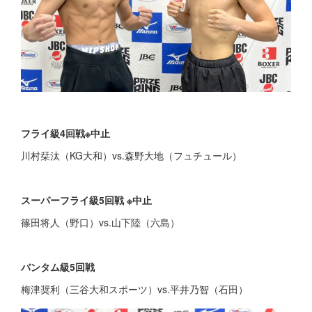
フライ級4回戦※中止
川村栞汰（KG大和）vs.森野大地（フュチュール）
スーパーフライ級5回戦 ※中止
篠田将人（野口）vs.山下陸（六島）
バンタム級5回戦
梅津奨利（三谷大和スポーツ）vs.平井乃智（石田）