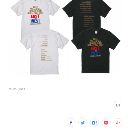
NEWS
(
1032
)