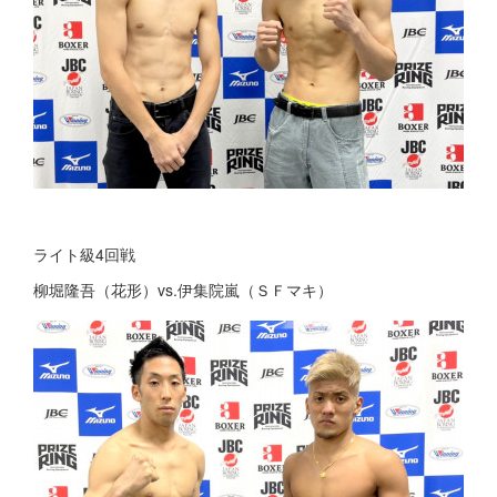
ライト級4回戦
柳堀隆吾（花形）vs.伊集院嵐（ＳＦマキ）