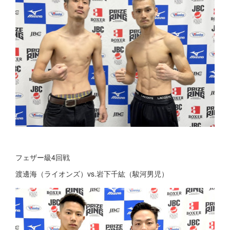
フェザー級4回戦
渡邊海（ライオンズ）vs.岩下千紘（駿河男児）