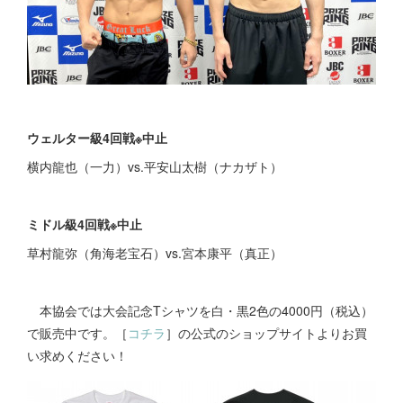
ウェルター級4回戦※中止
横内龍也（一力）vs.平安山太樹（ナカザト）
ミドル級4回戦※中止
草村龍弥（角海老宝石）vs.宮本康平（真正）
本協会では大会記念Tシャツを白・黒2色の4000円（税込）
で販売中です。［
コチラ
］の公式のショップサイトよりお買
い求めください！