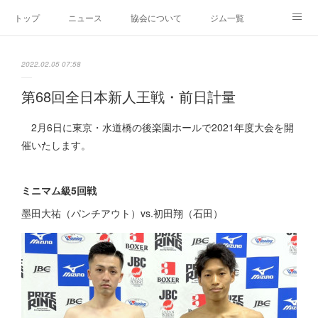
トップ
ニュース
協会について
ジム一覧
新人王戦
新規加盟ジム募集
お問い合わせ
2022.02.05 07:58
グッズ
第68回全日本新人王戦・前日計量
2月6日に東京・水道橋の後楽園ホールで2021年度大会を開
催いたします。
ミニマム級5回戦
墨田大祐（パンチアウト）vs.初田翔（石田）