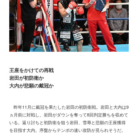
王座をかけての再戦
岩田が初防衛か
大内が悲願の戴冠か
昨年11月に戴冠を果たした岩田の初防衛戦。岩田と大内は9
ヵ月前に対戦し、岩田がダウンを奪って8回判定勝ちを収めて
いる。返り討ちと初防衛を狙う岩田、雪辱と悲願の王座獲得
を目指す大内。序盤からテンポの速い攻防が見られそうだ。