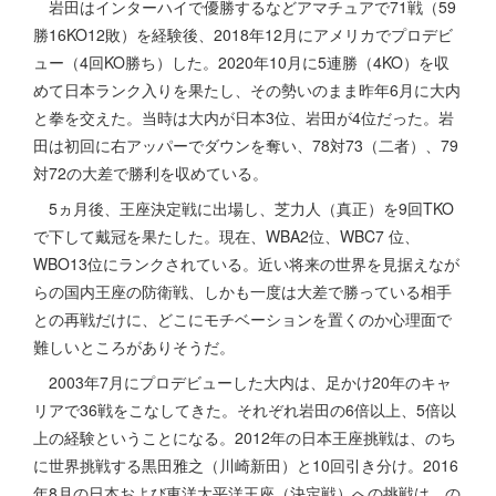
岩田はインターハイで優勝するなどアマチュアで71戦（59
勝16KO12敗）を経験後、2018年12月にアメリカでプロデビ
ュー（4回KO勝ち）した。2020年10月に5連勝（4KO）を収
めて日本ランク入りを果たし、その勢いのまま昨年6月に大内
と拳を交えた。当時は大内が日本3位、岩田が4位だった。岩
田は初回に右アッパーでダウンを奪い、78対73（二者）、79
対72の大差で勝利を収めている。
5ヵ月後、王座決定戦に出場し、芝力人（真正）を9回TKO
で下して戴冠を果たした。現在、WBA2位、WBC7 位、
WBO13位にランクされている。近い将来の世界を見据えなが
らの国内王座の防衛戦、しかも一度は大差で勝っている相手
との再戦だけに、どこにモチベーションを置くのか心理面で
難しいところがありそうだ。
2003年7月にプロデビューした大内は、足かけ20年のキャ
リアで36戦をこなしてきた。それぞれ岩田の6倍以上、5倍以
上の経験ということになる。2012年の日本王座挑戦は、のち
に世界挑戦する黒田雅之（川崎新田）と10回引き分け。2016
年8月の日本および東洋太平洋王座（決定戦）への挑戦は、の