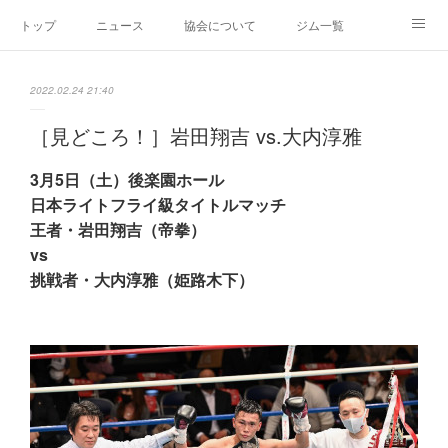
トップ
ニュース
協会について
ジム一覧
新人王戦
新規加盟ジム募集
お問い合わせ
2022.02.24 21:40
グッズ
［見どころ！］岩田翔吉 vs.大内淳雅
3月5日（土）後楽園ホール
日本ライトフライ級タイトルマッチ
王者・岩田翔吉（帝拳）
vs
挑戦者・大内淳雅（姫路木下）