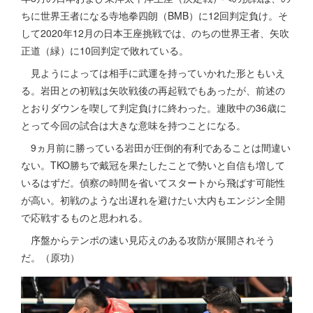
ちに世界王者になる寺地拳四朗（BMB）に12回判定負け。そ
して2020年12月の日本王座挑戦では、のちの世界王者、矢吹
正道（緑）に10回判定で敗れている。
見ようによっては相手に武運を持っていかれた形ともいえ
る。岩田との初戦は矢吹戦後の再起戦でもあったが、前述の
とおりダウンを喫して判定負けに終わった。連敗中の36歳に
とって今回の試合は大きな意味を持つことになる。
9ヵ月前に勝っている岩田が圧倒的有利であることは間違い
ない。TKO勝ちで戴冠を果たしたことで勢いと自信も増して
いるはずだ。偵察の時間を省いてスタートから飛ばす可能性
が高い。初戦のような出遅れを避けたい大内もエンジン全開
で応戦するものと思われる。
序盤からテンポの速い見応えのある攻防が展開されそう
だ。（原功）