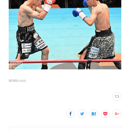
NEWS
(
1032
)