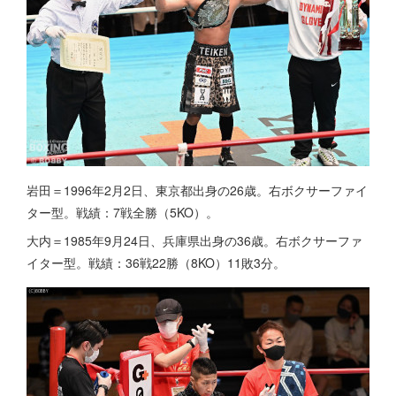
岩田＝1996年2月2日、東京都出身の26歳。右ボクサーファイ
ター型。戦績：7戦全勝（5KO）。
大内＝1985年9月24日、兵庫県出身の36歳。右ボクサーファ
イター型。戦績：36戦22勝（8KO）11敗3分。