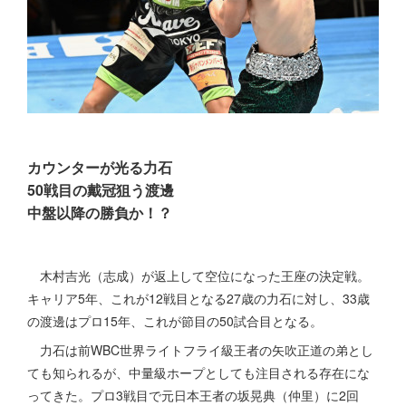
カウンターが光る力石
50戦目の戴冠狙う渡邊
中盤以降の勝負か！？
木村吉光（志成）が返上して空位になった王座の決定戦。
キャリア5年、これが12戦目となる27歳の力石に対し、33歳
の渡邊はプロ15年、これが節目の50試合目となる。
力石は前WBC世界ライトフライ級王者の矢吹正道の弟とし
ても知られるが、中量級ホープとしても注目される存在にな
ってきた。プロ3戦目で元日本王者の坂晃典（仲里）に2回