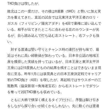
TKO負けは喫したが、
敗北はこの一度だけ。その後は8連勝（5KO）と勢いに加え実
力を蓄えてきた。直近の試合では元東洋太平洋王者のロリ・
ガスカ（フィリピン／陽光アダチ）を4回で棄権に追い込んで
いる。相手が出てきたところに合わせる左のカウンターが光
るが、自ら踏み込んで打ち込む左ストレート、右フックも強
い。
対する渡邊は堅い守りとチャンス時の連打が持ち味で、最
近はそれに高い経験値が加わっている。日本非公認の地域王
座を獲得した実績を持ってはいるが、日本王座と東洋太平洋
王座には計5度挑んだものの結果を残すことはできないまま現
在に至る。昨年1月には坂晃典との日本王座決定戦でキャリア
初のTKO負け（6回）を喫したが、再起戦ではサウスポーの三
瓶数馬（協栄新宿⇒角海老宝石）から右ストレートでダウン
を奪って2回TKO勝ちを収めている。
ともに大柄で懐深く構えるタイプだけに、序盤は駆け引き
をしながら探り合いが続くかもしれない。先に動くのは渡邊