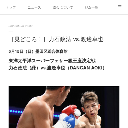
トップ
ニュース
協会について
ジム一覧
新人王戦
新規加盟ジム募集
お問い合わせ
2022.05.06 07:33
グッズ
［見どころ！］力石政法 vs.渡邊卓也
5月15日（日）墨田区総合体育館
東洋太平洋スーパーフェザー級王座決定戦
力石政法（緑）vs.渡邊卓也（DANGAN AOKI）