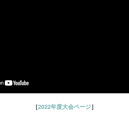
［
2022年度大会ページ
］