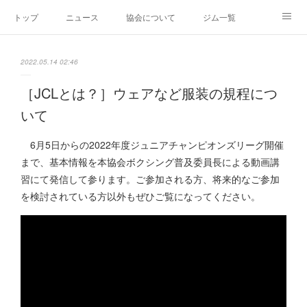
トップ
ニュース
協会について
ジム一覧
新人王戦
新規加盟ジム募集
お問い合わせ
2022.05.14 02:46
グッズ
［JCLとは？］ウェアなど服装の規程につ
いて
6月5日からの2022年度ジュニアチャンピオンズリーグ開催
まで、基本情報を本協会ボクシング普及委員長による動画講
習にて発信して参ります。ご参加される方、将来的なご参加
を検討されている方以外もぜひご覧になってください。