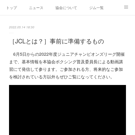
トップ
ニュース
協会について
ジム一覧
新人王戦
新規加盟ジム募集
お問い合わせ
2022.05.14 18:30
グッズ
［JCLとは？］事前に準備するもの
6月5日からの2022年度ジュニアチャンピオンズリーグ開催
まで、基本情報を本協会ボクシング普及委員長による動画講
習にて発信して参ります。ご参加される方、将来的なご参加
を検討されている方以外もぜひご覧になってください。