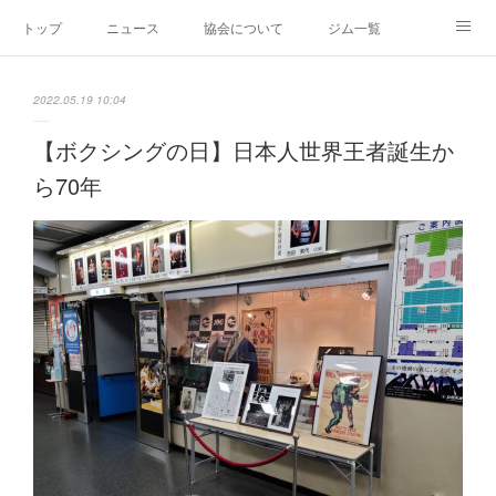
トップ
ニュース
協会について
ジム一覧
新人王戦
新規加盟ジム募集
お問い合わせ
2022.05.19 10:04
グッズ
【ボクシングの日】日本人世界王者誕生か
ら70年