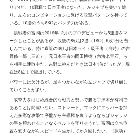
リア4年、10戦目で日本王者になった。左ジャブを突いて煽
り、左右のコンビネーションに繋げる攻撃パターンを持って
いる。10勝のうち8KOとパンチ力がある。
挑戦者の富岡は2016年12月のプロデビューから5連勝をマ
ークしたことがあるが、以後の8戦は2勝（1KO）5敗1分と苦
しんでいる。特に直近の3戦は日本ライト級王者（当時）の吉
野修一郎（三迫）、元日本王者の岡田博樹（角海老宝石）ら
を相手に連敗中だ。吉野に挑んだときは日本1位だったが、現
在は8位まで後退している。
パワーには欠けるが、足をつかいながら左ジャブで切り崩し
ていくことが多い。
攻撃力をはじめ総合的な戦力と勢いで勝る宇津木が有利で
あることは間違いない。ストレート、フックにアッパーを加
えた多彩な攻撃で序盤から主導権を奪うようならばジャッジ
の手を煩わせることなくベルトを守りそうだ。富岡は立ち位
置を変えながらスピードを生かしてかき回したい。（原功）