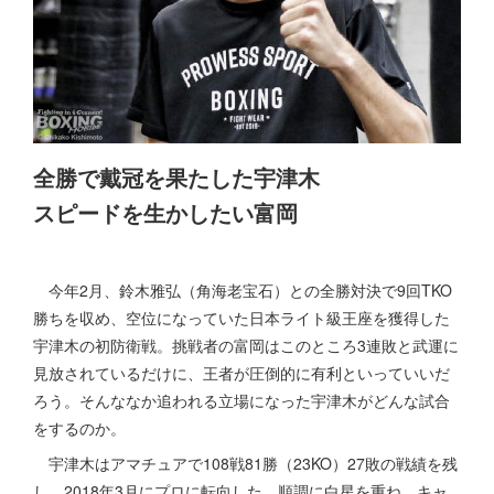
全勝で戴冠を果たした宇津木
スピードを生かしたい富岡
今年2月、鈴木雅弘（角海老宝石）との全勝対決で9回TKO
勝ちを収め、空位になっていた日本ライト級王座を獲得した
宇津木の初防衛戦。挑戦者の富岡はこのところ3連敗と武運に
見放されているだけに、王者が圧倒的に有利といっていいだ
ろう。そんななか追われる立場になった宇津木がどんな試合
をするのか。
宇津木はアマチュアで108戦81勝（23KO）27敗の戦績を残
し、2018年3月にプロに転向した。順調に白星を重ね、キャ