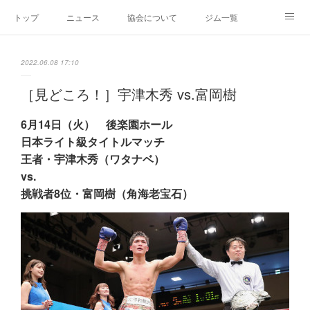
トップ
ニュース
協会について
ジム一覧
新人王戦
新規加盟ジム募集
お問い合わせ
2022.06.08 17:10
グッズ
［見どころ！］宇津木秀 vs.富岡樹
6月14日（火） 後楽園ホール
日本ライト級タイトルマッチ
王者・宇津木秀（ワタナベ）
vs.
挑戦者8位・富岡樹（角海老宝石）