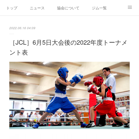
トップ
ニュース
協会について
ジム一覧
新人王戦
新規加盟ジム募集
お問い合わせ
2022.06.16 04:09
グッズ
［JCL］6月5日大会後の2022年度トーナメ
ント表