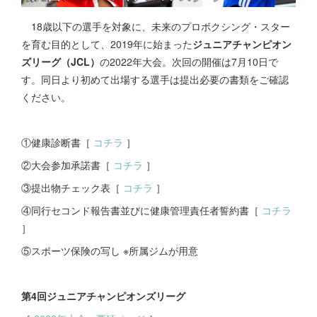
18歳以下の選手を対象に、未来のプロボクシング・スター
を育む目的として、2019年に始まった
ジュニアチャンピオン
ズリーグ（JCL）
の2022年大会。次回の開催は7月10日で
す。同日より初めて出場する選手は提出必要の書類をご確認
ください。
①健康診断書［
コチラ
］
②大会参加承諾書［
コチラ
］
③提出物チェック表［
コチラ
］
④同行セコンド報告書並びに健康管理責任者誓約書［
コチラ
］
⑤スポーツ保険の写し ※所属ジムが用意
第4回ジュニアチャンピオンズリーグ