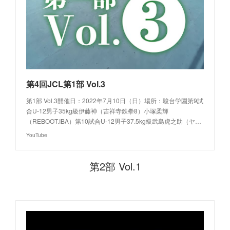
第4回JCL第1部 Vol.3
第1部 Vol.3開催日：2022年7月10日（日）場所：駿台学園第9試
合U-12男子35kg級伊藤神（吉祥寺鉄拳8）小塚柔輝
（REBOOT.IBA）第10試合U-12男子37.5kg級武島虎之助（ヤ…
YouTube
第2部 Vol.1