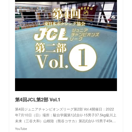
第4回JCL第2部 Vol.1
第4回ジュニアチャンピオンズリーグ第2部 Vol.4開催日：2022
年7月10日（日）場所：駿台学園第1試合U-15男子37.5kg級川上
未来（三谷大和）山根陸（熊谷コサカ）第2試合U-15男子45k…
YouTube