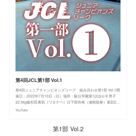
第4回JCL第1部 Vol.1
第4回ジュニアチャンピオンズリーグ 組み合わせ第1部 Vol.1開
催日：2022年7月10日（日）場所：駿台学園第1試合U-9 男子
22.5kg級杉田勇気（ワタナベ）日下部伶将（湘南龍拳）第2試…
YouTube
第1部 Vol.2