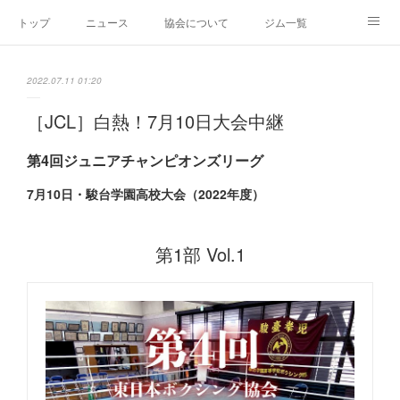
トップ
ニュース
協会について
ジム一覧
新人王戦
新規加盟ジム募集
お問い合わせ
2022.07.11 01:20
グッズ
［JCL］白熱！7月10日大会中継
第4回ジュニアチャンピオンズリーグ
7月10日・駿台学園高校大会（2022年度）
第1部 Vol.1