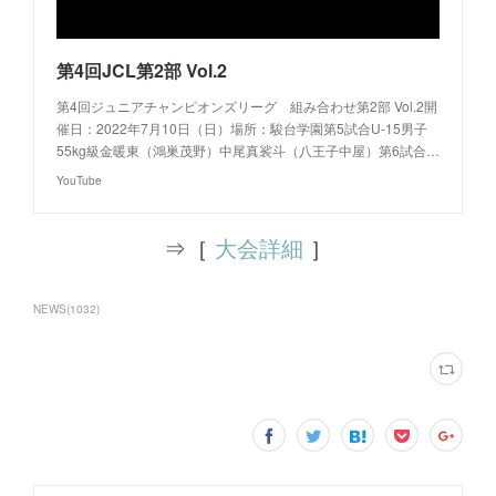
第4回JCL第2部 Vol.2
第4回ジュニアチャンピオンズリーグ 組み合わせ第2部 Vol.2開
催日：2022年7月10日（日）場所：駿台学園第5試合U-15男子
55kg級金暖東（鴻巣茂野）中尾真裟斗（八王子中屋）第6試合…
YouTube
⇒［
大会詳細
］
NEWS
(
1032
)