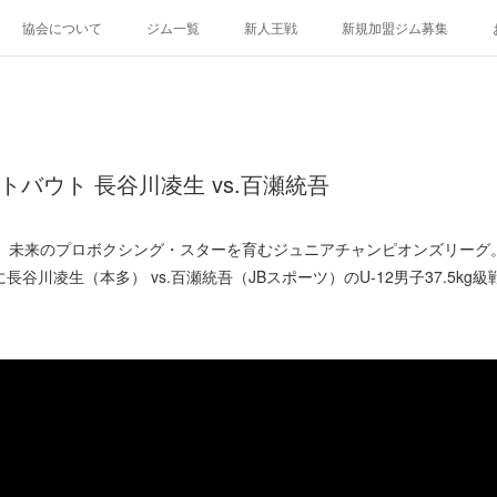
協会について
ジム一覧
新人王戦
新規加盟ジム募集
トバウト 長谷川凌生 vs.百瀬統吾
未来のプロボクシング・スターを育むジュニアチャンピオンズリーグ。7
長谷川凌生（本多） vs.百瀬統吾（JBスポーツ）のU-12男子37.5k