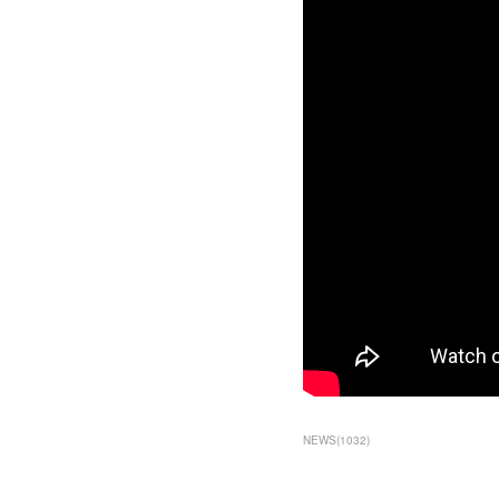
NEWS
(
1032
)