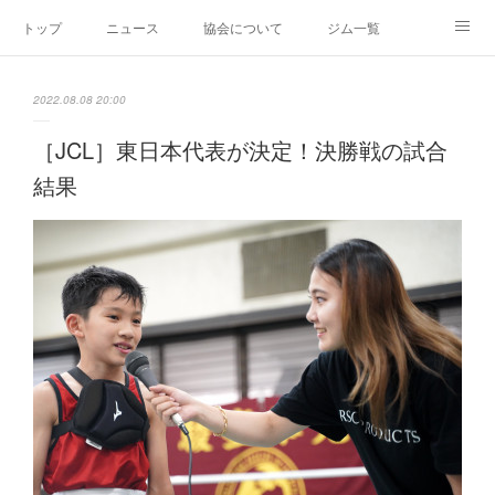
トップ
ニュース
協会について
ジム一覧
新人王戦
新規加盟ジム募集
お問い合わせ
2022.08.08 20:00
グッズ
［JCL］東日本代表が決定！決勝戦の試合
結果