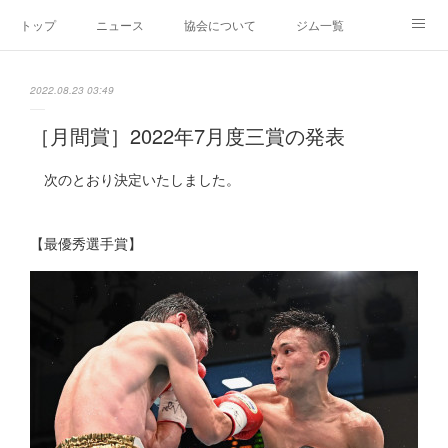
トップ
ニュース
協会について
ジム一覧
新人王戦
新規加盟ジム募集
お問い合わせ
2022.08.23 03:49
グッズ
［月間賞］2022年7月度三賞の発表
次のとおり決定いたしました。
【最優秀選手賞】