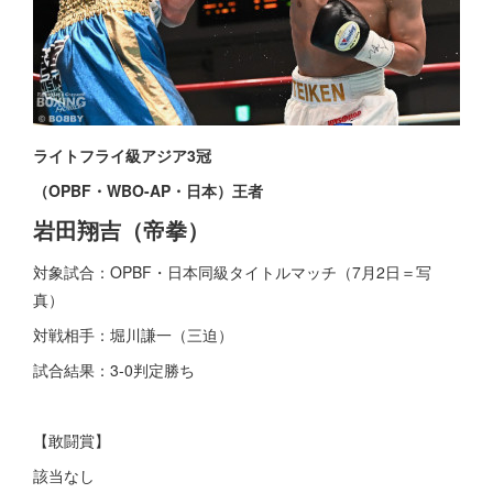
ライトフライ級アジア3冠
（OPBF・WBO-AP・日本）王者
岩田翔吉（帝拳）
対象試合：OPBF・日本同級タイトルマッチ（7月2日＝写
真）
対戦相手：堀川謙一（三迫）
試合結果：3-0判定勝ち
【敢闘賞】
該当なし