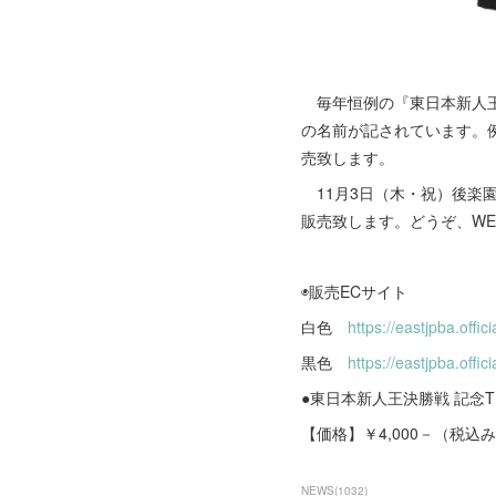
毎年恒例の『東日本新人王
の名前が記されています。例
売致します。
11月3日（木・祝）後楽園
販売致します。どうぞ、W
◉販売ECサイト
白色
https://eastjpba.offi
黒色
https://eastjpba.offi
●東日本新人王決勝戦 記念
【価格】￥4,000－（税込
NEWS
(
1032
)