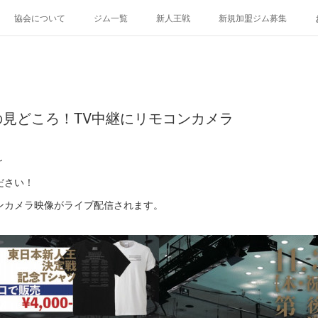
協会について
ジム一覧
新人王戦
新規加盟ジム募集
見どころ！TV中継にリモコンカメラ
～
ださい！
ンカメラ映像がライブ配信されます。