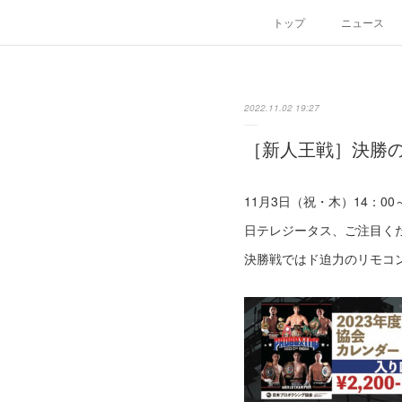
トップ
ニュース
2022.11.02 19:27
［新人王戦］決勝の
11月3日（祝・木）14：00
日テレジータス、ご注目く
決勝戦ではド迫力のリモコ