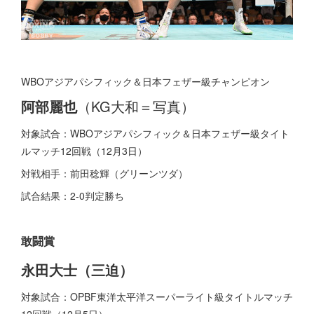
WBOアジアパシフィック＆日本フェザー級チャンピオン
阿部麗也
（KG大和＝写真）
対象試合：WBOアジアパシフィック＆日本フェザー級タイト
ルマッチ12回戦（12月3日）
対戦相手：前田稔輝（グリーンツダ）
試合結果：2-0判定勝ち
敢闘賞
永田大士（三迫）
対象試合：OPBF東洋太平洋スーパーライト級タイトルマッチ
12回戦（12月5日）