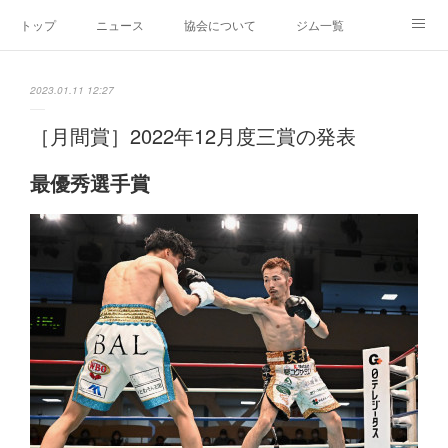
トップ
ニュース
協会について
ジム一覧
新人王戦
新規加盟ジム募集
お問い合わせ
2023.01.11 12:27
グッズ
［月間賞］2022年12月度三賞の発表
最優秀選手賞