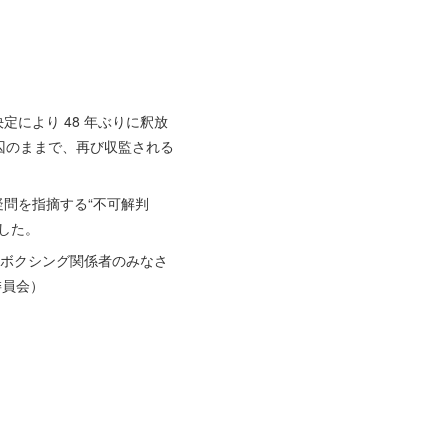
により 48 年ぶりに釈放
囚のままで、再び収監される
問を指摘する“不可解判
した。
。ボクシング関係者のみなさ
委員会）