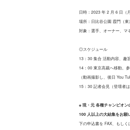
日時：2023 年 2 月 6 日（
場所：日比谷公園 霞門（東
対象：選手、オーナー、マ
◎スケジュール
13：30 集合 活動内容、趣
14：00 東京高裁へ移動
（動画撮影し、後日 You T
15：30 記者会見（登壇
※ 現・元 各種チャンピオ
100 人以上の大結集をお願
下の申込書を FAX、もし