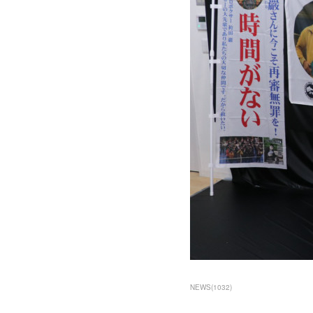
NEWS
(
1032
)