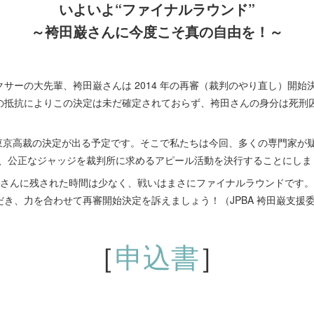
いよいよ“ファイナルラウンド”
～袴田巌さんに今度こそ真の自由を！～
ーの大先輩、袴田巌さんは 2014 年の再審（裁判のやり直し）開始決定
の抵抗によりこの決定は未だ確定されておらず、袴田さんの身分は死刑
東京高裁の決定が出る予定です。そこで私たちは今回、多くの専門家が疑
ず、公正なジャッジを裁判所に求めるアピール活動を決行することにしま
袴田さんに残された時間は少なく、戦いはまさにファイナルラウンドです
き、力を合わせて再審開始決定を訴えましょう！（JPBA 袴田巌支援
［
申込書
］