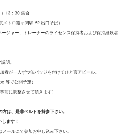
月）13：30 集合
京メトロ霞ヶ関駅 B2 出口そば）
ネージャー、トレーナーのライセンス保持者および保持経験者
旨説明。
。参加者が一人ずつ缶バッジを付けてひと言アピール。
ube 等で公開予定）
者は事前に調整させて頂きます）
ンの方は、是非ベルトを持参下さい。
いします！
くはメールにて参加お申し込み下さい。