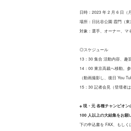
日時：2023 年 2 月 6 日（
場所：日比谷公園 霞門（東
対象：選手、オーナー、マ
◎スケジュール
13：30 集合 活動内容、趣
14：00 東京高裁へ移動
（動画撮影し、後日 You T
15：30 記者会見（登壇
※ 現・元 各種チャンピオ
100 人以上の大結集をお願
下の申込書を FAX、もし