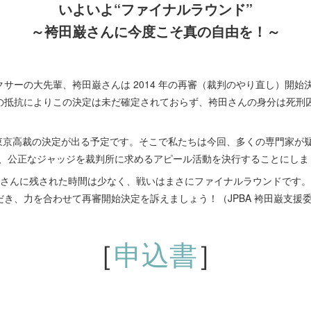
いよいよ“ファイナルラウンド”
～袴田巌さんに今度こそ真の自由を！～
ーの大先輩、袴田巌さんは 2014 年の再審（裁判のやり直し）開始決定
の抵抗によりこの決定は未だ確定されておらず、袴田さんの身分は死刑
東京高裁の決定が出る予定です。そこで私たちは今回、多くの専門家が疑
ず、公正なジャッジを裁判所に求めるアピール活動を決行することにしま
袴田さんに残された時間は少なく、戦いはまさにファイナルラウンドです
き、力を合わせて再審開始決定を訴えましょう！（JPBA 袴田巌支援
［
申込書
］