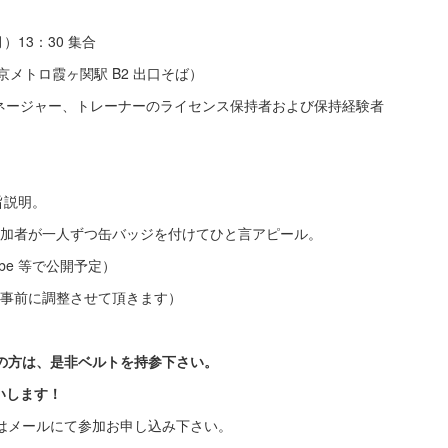
月）13：30 集合
京メトロ霞ヶ関駅 B2 出口そば）
ネージャー、トレーナーのライセンス保持者および保持経験者
旨説明。
。参加者が一人ずつ缶バッジを付けてひと言アピール。
ube 等で公開予定）
者は事前に調整させて頂きます）
ンの方は、是非ベルトを持参下さい。
いします！
くはメールにて参加お申し込み下さい。