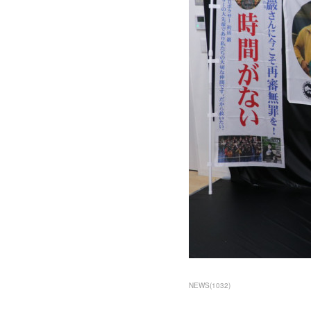
NEWS
(
1032
)