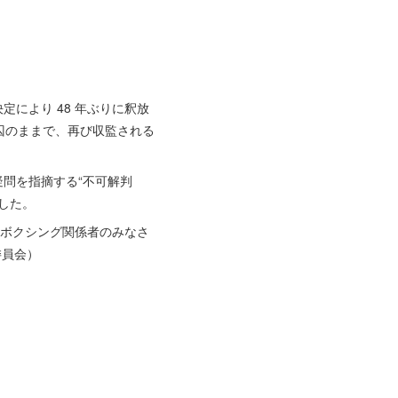
により 48 年ぶりに釈放
囚のままで、再び収監される
問を指摘する“不可解判
した。
。ボクシング関係者のみなさ
委員会）