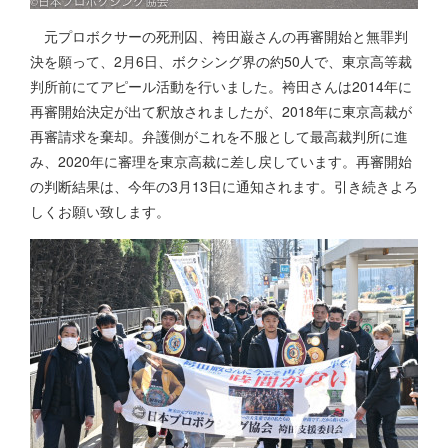
元プロボクサーの死刑囚、袴田巌さんの再審開始と無罪判
決を願って、2月6日、ボクシング界の約50人で、東京高等裁
判所前にてアピール活動を行いました。袴田さんは2014年に
再審開始決定が出て釈放されましたが、2018年に東京高裁が
再審請求を棄却。弁護側がこれを不服として最高裁判所に進
み、2020年に審理を東京高裁に差し戻しています。再審開始
の判断結果は、今年の3月13日に通知されます。引き続きよろ
しくお願い致します。