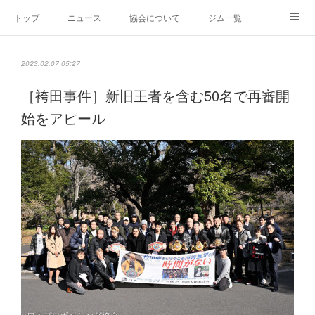
トップ
ニュース
協会について
ジム一覧
新人王戦
新規加盟ジム募集
お問い合わせ
2023.02.07 05:27
グッズ
［袴田事件］新旧王者を含む50名で再審開
始をアピール