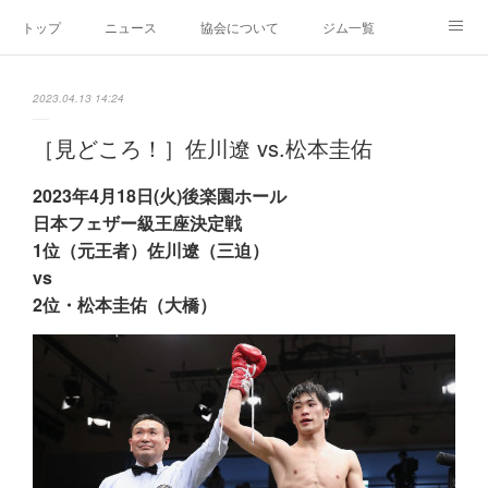
トップ
ニュース
協会について
ジム一覧
新人王戦
新規加盟ジム募集
お問い合わせ
2023.04.13 14:24
グッズ
［見どころ！］佐川遼 vs.松本圭佑
2023年4月18日(火)後楽園ホール
日本フェザー級王座決定戦
1位（元王者）佐川遼（三迫）
vs
2位・松本圭佑（大橋）