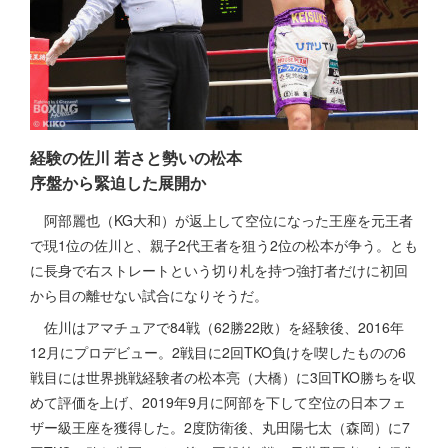
経験の佐川 若さと勢いの松本
序盤から緊迫した展開か
阿部麗也（KG大和）が返上して空位になった王座を元王者
で現1位の佐川と、親子2代王者を狙う2位の松本が争う。とも
に長身で右ストレートという切り札を持つ強打者だけに初回
から目の離せない試合になりそうだ。
佐川はアマチュアで84戦（62勝22敗）を経験後、2016年
12月にプロデビュー。2戦目に2回TKO負けを喫したものの6
戦目には世界挑戦経験者の松本亮（大橋）に3回TKO勝ちを収
めて評価を上げ、2019年9月に阿部を下して空位の日本フェ
ザー級王座を獲得した。2度防衛後、丸田陽七太（森岡）に7