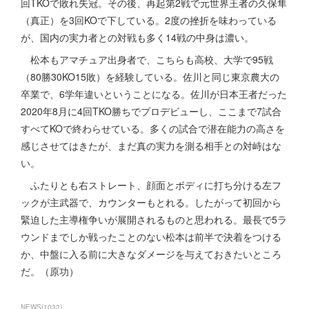
回TKOで敗れ失冠。その後、再起第2戦で元世界王者の久保隼
（真正）を3回KOで下している。2度の挫折を味わっている
が、国内の実力者との対戦も多く14戦の中身は濃い。
松本もアマチュア出身者で、こちらも高校、大学で95戦
（80勝30KO15敗）を経験している。佐川と同じ東京農大の
卒業で、6学年違いということになる。佐川が日本王者だった
2020年8月に4回TKO勝ちでプロデビューし、ここまで7試合
すべてKOで終わらせている。多くの試合で潜在能力の高さを
感じさせてはきたが、まだ真の実力を測る相手との対峙はな
い。
ふたりとも右ストレート、顔面とボディに打ち分ける左フ
ックが主武器で、カウンターもとれる。したがって初回から
緊迫した主導権争いが展開されるものと思われる。最長で5ラ
ウンドまでしか戦ったことのない松本は前半で決着をつける
か、中盤に入る前に大きなダメージを与えておきたいところ
だ。（原功）
NEWS
(
1032
)