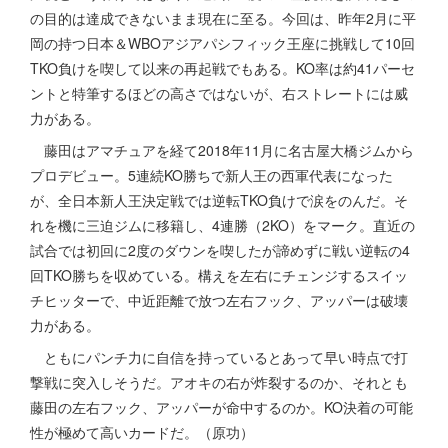
の目的は達成できないまま現在に至る。今回は、昨年2月に平
岡の持つ日本＆WBOアジアパシフィック王座に挑戦して10回
TKO負けを喫して以来の再起戦でもある。KO率は約41パーセ
ントと特筆するほどの高さではないが、右ストレートには威
力がある。
藤田はアマチュアを経て2018年11月に名古屋大橋ジムから
プロデビュー。5連続KO勝ちで新人王の西軍代表になった
が、全日本新人王決定戦では逆転TKO負けで涙をのんだ。そ
れを機に三迫ジムに移籍し、4連勝（2KO）をマーク。直近の
試合では初回に2度のダウンを喫したが諦めずに戦い逆転の4
回TKO勝ちを収めている。構えを左右にチェンジするスイッ
チヒッターで、中近距離で放つ左右フック、アッパーは破壊
力がある。
ともにパンチ力に自信を持っているとあって早い時点で打
撃戦に突入しそうだ。アオキの右が炸裂するのか、それとも
藤田の左右フック、アッパーが命中するのか。KO決着の可能
性が極めて高いカードだ。（原功）