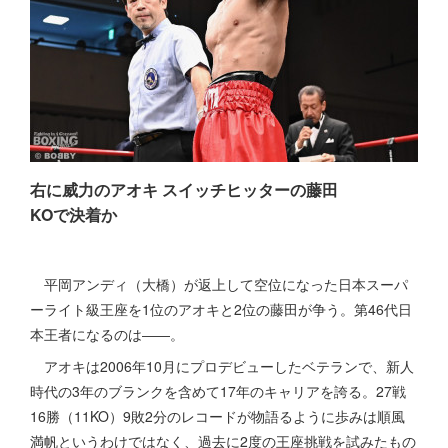
右に威力のアオキ スイッチヒッターの藤田
KOで決着か
平岡アンディ（大橋）が返上して空位になった日本スーパ
ーライト級王座を1位のアオキと2位の藤田が争う。第46代日
本王者になるのは――。
アオキは2006年10月にプロデビューしたベテランで、新人
時代の3年のブランクを含めて17年のキャリアを誇る。27戦
16勝（11KO）9敗2分のレコードが物語るように歩みは順風
満帆というわけではなく、過去に2度の王座挑戦を試みたもの