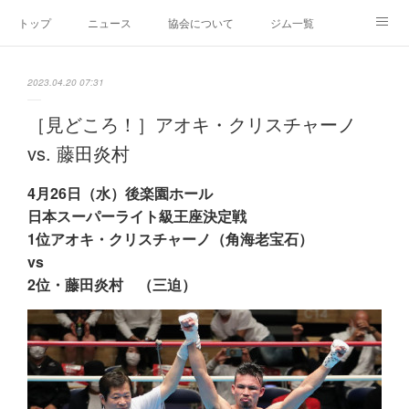
トップ
ニュース
協会について
ジム一覧
新人王戦
新規加盟ジム募集
お問い合わせ
2023.04.20 07:31
グッズ
［見どころ！］アオキ・クリスチャーノ
vs. 藤田炎村
4月26日（水）後楽園ホール
日本スーパーライト級王座決定戦
1位アオキ・クリスチャーノ（角海老宝石）
vs
2位・藤田炎村 （三迫）