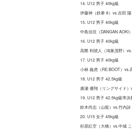
14. U12 男子 40kg級
伊藤神（鉄拳 8）vs.吉⽥ 
15. U12 男子 40kg級
中島信弦（DANGAN AOKI
16. U12 男子 40kg級
⾼際 利琥⼈（鴻巣茂野）vs
17. U12 男子 40kg級
⼩林 義⻁（RE:BOOT）v
18. U12 男子 42.5kg級
廣瀬 優翔（リングサイド）v
19. U12 男子 42.5kg級準
鈴⽊尚志（⼭⿓）vs.⽵内
20. U15 ⼥子 45kg級
杉原紅空（大橋）vs.中城