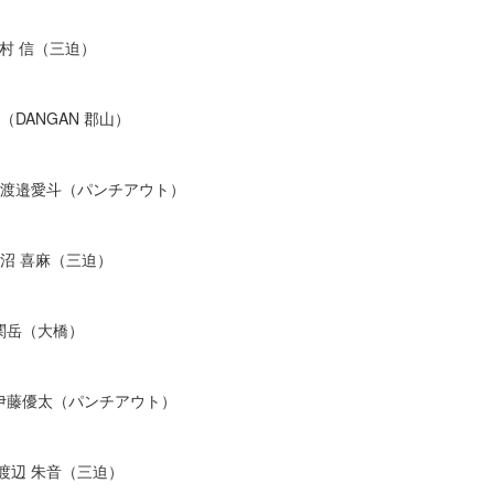
野村 信（三迫）
（DANGAN 郡⼭）
s.渡邉愛⽃（パンチアウト）
柿沼 喜⿇（三迫）
.関岳（大橋）
s.伊藤優太（パンチアウト）
渡辺 朱⾳（三迫）