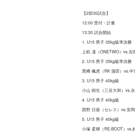
【2部30試合】
12:00 受付・計量
13:30 試合開始
1. U15 男子 35kg級準決勝
上机 凜（ONETWO）vs.
2. U15 男子 35kg級準決勝
⿊﨑 楓⻁（RK 蒲⽥）vs.
3. U15 男子 40kg級
⼩⼭ 樹⽣（三⾕大和）vs.
4. U15 男子 40kg級
⻄野 ⽇葵（セレス）vs.
5. U15 男子 40kg級
⼩塚 柔輝（RE:BOOT）v