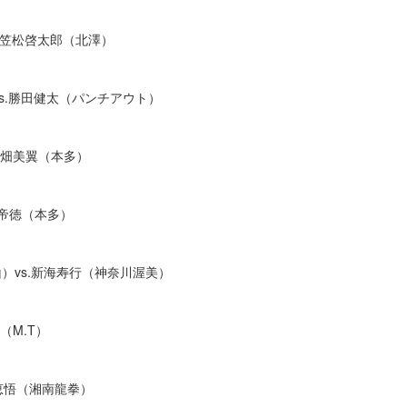
s.笠松啓太郎（北澤）
vs.勝⽥健太（パンチアウト）
⽥畑美翼（本多）
坂帝徳（本多）
郡⼭）vs.新海寿⾏（神奈川渥美）
（M.T）
 恵悟（湘南⿓拳）