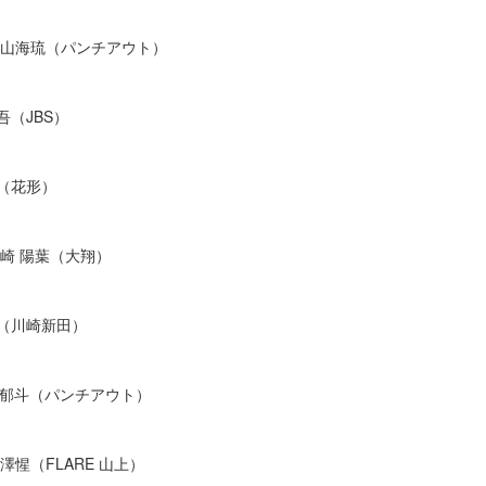
.冨⼭海琉（パンチアウト）
吾（JBS）
雅（花形）
⼭崎 陽葉（大翔）
⼈（川崎新⽥）
吉⽥郁⽃（パンチアウト）
澤惺（FLARE ⼭上）