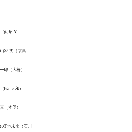
（鉄拳 8）
.⼭家 丈（京葉）
丈⼀郎（大橋）
（KG 大和）
秀真（本望）
s.榎本未来（⽯川）