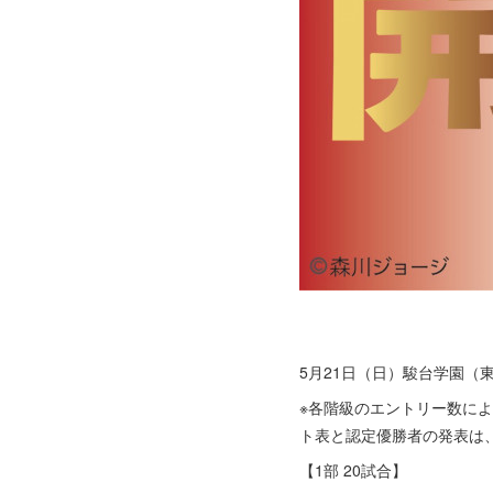
5⽉21⽇（⽇）駿台学園（
※各階級のエントリー数によ
ト表と認定優勝者の発表は、
【1部 20試合】