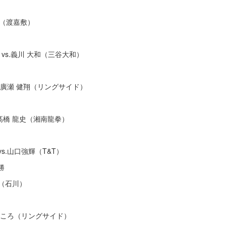
陽（渡嘉敷）
）vs.義川 大和（三⾕大和）
.廣瀬 健翔（リングサイド）
s.髙橋 ⿓史（湘南⿓拳）
s.⼭⼝強輝（T&T）
決勝
詠（⽯川）
 こころ（リングサイド）