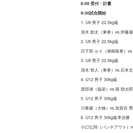
8:00 受付・計量
9:30試合開始
1. U9 男子 22.5kg級
清⽔ 創太（東拳）vs.伊藤蓮
2. U9 男子 22.5kg級
⽇下部 ルイ（湘南⿓拳）vs
3. U9 男子 22.5kg級
清⽔ 智⼈（東拳）vs.⽯本
4. U12 男子 30kg級
渡部湊（協栄）vs.堀 朔太郎
5. U12 男子 30kg級
川拳蹴（大橋）vs.加賀⾕ 
6. U12 男子 30kg級準決勝
⼩⼝弘翔（パンチアウト）v