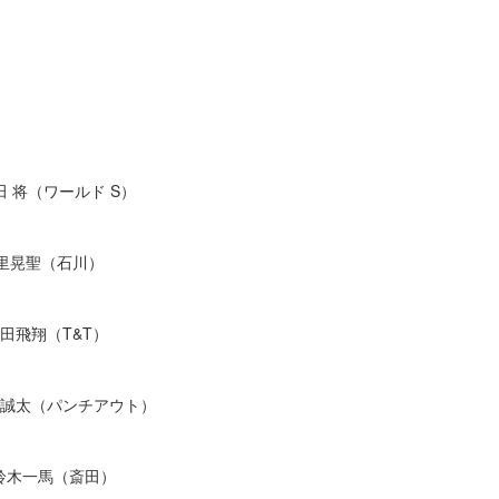
吉⽥ 将（ワールド S）
中⾥晃聖（⽯川）
永⽥⾶翔（T&T）
安岡誠太（パンチアウト）
s.鈴⽊⼀⾺（斎⽥）