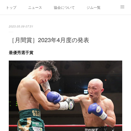
トップ
ニュース
協会について
ジム一覧
新人王戦
新規加盟ジム募集
お問い合わせ
2023.05.09 07:51
グッズ
［月間賞］2023年4月度の発表
最優秀選手賞