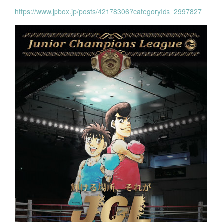
https://www.jpbox.jp/posts/42178306?categoryIds=2997827