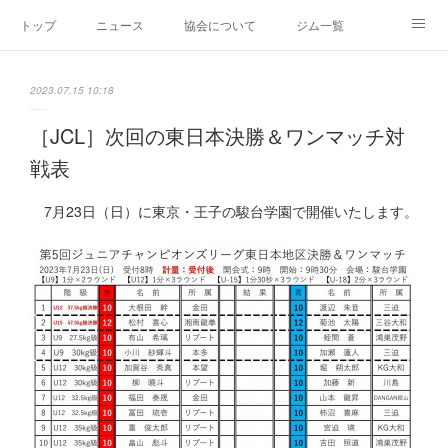
トップ
ニュース
協会について
ジム一覧
新人王戦
新規加盟ジム募集
お問い合わせ
2023.07.15 10:18
グッズ
［JCL］次回の東日本決勝＆ワンマッチ対
戦表
7月23日（日）に東京・王子の駿台学園で開催いたします。