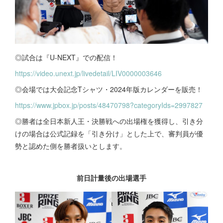
◎試合は『U-NEXT』での配信！
https://video.unext.jp/livedetail/LIV0000003646
◎会場では大会記念Tシャツ・2024年版カレンダーを販売！
https://www.jpbox.jp/posts/48470798?categoryIds=2997827
◎勝者は全日本新人王・決勝戦への出場権を獲得し、引き分
けの場合は公式記録を「引き分け」とした上で、審判員が優
勢と認めた側を勝者扱いとします。
前日計量後の出場選手