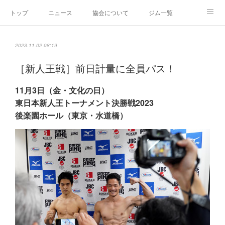
トップ
ニュース
協会について
ジム一覧
新人王戦
新規加盟ジム募集
お問い合わせ
2023.11.02 08:19
グッズ
［新人王戦］前日計量に全員パス！
11月3日（金・文化の日）
東日本新人王トーナメント決勝戦2023
後楽園ホール（東京・水道橋）