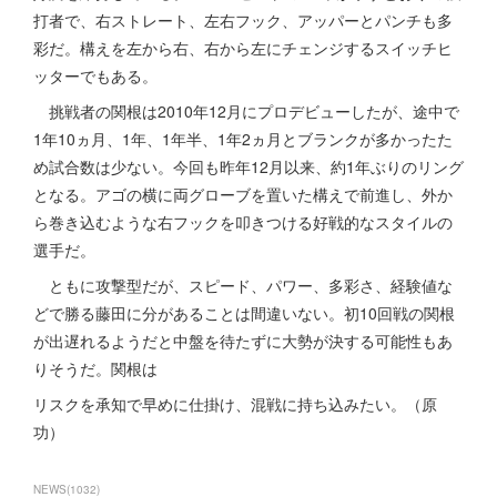
打者で、右ストレート、左右フック、アッパーとパンチも多
彩だ。構えを左から右、右から左にチェンジするスイッチヒ
ッターでもある。
挑戦者の関根は2010年12月にプロデビューしたが、途中で
1年10ヵ月、1年、1年半、1年2ヵ月とブランクが多かったた
め試合数は少ない。今回も昨年12月以来、約1年ぶりのリング
となる。アゴの横に両グローブを置いた構えで前進し、外か
ら巻き込むような右フックを叩きつける好戦的なスタイルの
選手だ。
ともに攻撃型だが、スピード、パワー、多彩さ、経験値な
どで勝る藤田に分があることは間違いない。初10回戦の関根
が出遅れるようだと中盤を待たずに大勢が決する可能性もあ
りそうだ。関根は
リスクを承知で早めに仕掛け、混戦に持ち込みたい。（原
功）
NEWS
(
1032
)