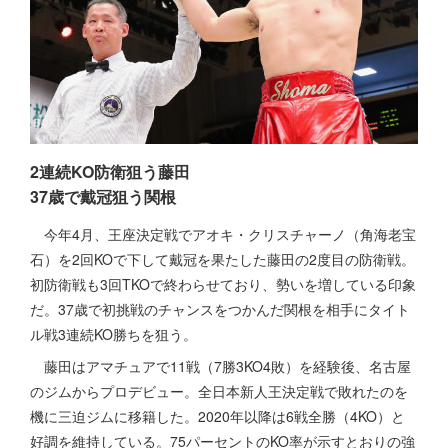
2連続KO防衛狙う藤田
37歳で戴冠狙う関根
今年4月、王座決定戦でアオキ・クリスチャーノ（角海老宝
石）を2回KOで下して戴冠を果たした藤田の2度目の防衛戦。
初防衛戦も3回TKOで終わらせており、勢いを増している印象
だ。37歳で初挑戦のチャンスをつかんだ関根を相手にタイト
ル戦3連続KO勝ちを狙う。
藤田はアマチュアで11戦（7勝3KO4敗）を経験後、名古屋
のジムからプロデビュー。全日本新人王決定戦で敗れたのを
機に三迫ジムに移籍した。2020年以降は6戦全勝（4KO）と
好調を維持している。75パーセントのKO率が示すとおりの強