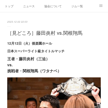
トップ
ニュース
協会について
ジム一覧
新人王戦
新規加盟ジム募集
お問い合わせ
2023.12.02 22:03
グッズ
［見どころ］藤田炎村 vs.関根翔馬
12月12日（火）後楽園ホール
日本スーパーライト級タイトルマッチ
王者・藤田炎村（三迫）
vs.
挑戦者・関根翔馬（ワタナベ）