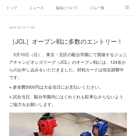
トップ
ニュース
協会について
ジム一覧
新人王戦
新規加盟ジム募集
お問い合わせ
2024.02.13 17:58
グッズ
［JCL］オープン戦に多数のエントリー！
3月10日（日）、東京・北区の駿台学園にて開催するジュニ
アチャンピオンズリーグ（JCL）のオープン戦には、124名か
らのお申し込みをいただきました。対戦カードは現在調整中
です。
※ 参加費5000円は大会当日にお支払いください。
※ 試合当日、駿台学園内にはくれぐれも駐車なさらないよう
ご協力をお願いします。