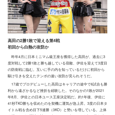
高田の2勝1敗で迎える第4戦
初回から白熱の攻防か
昨年4月に日本ミニマム級王座を獲得した高田が、過去に3
度対戦して2勝1敗と勝ち越している宿敵、伊佐を迎えて3度目
の防衛戦に臨む。互いに手の内を知っているだけに初回から
駆け引きを交えたテンポの速い攻防が見られそうだ。
17歳でプロデビューした高田はキャリアの途中で6試合も勝
利から遠ざかるなど挫折を経験した。そのなかの1敗が2021
年8月、伊佐との日本ユース王座決定戦だ。約1年後、伊佐に
41秒TKO勝ちを収めたのを契機に運気が急上昇。3度の日本タ
イトル戦を含め目下5連勝（3KO）と勢いを増している。上体