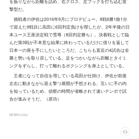
を振りながら距離を詰め、右クロス、左フックを打ち込む攻
撃型だ。
挑戦者の伊佐は2016年9月にプロデビュー。8戦6勝1敗1分
で迎えた9戦目に高田に6回判定負けを喫したが、2年半後の日
本ユース王座決定戦で雪辱（8回判定勝ち）。決着戦として臨
んだ第3戦が不本意な結果に終わっているだけに借りを返して
日本一の座を手にしたいところだ。こちらも直近の4試合は全
勝と勢いを取り戻している。足をつかいながら距離とタイミ
ングをずらし、打って離れるボクシングを身上としている。
王者になって自信を増している高田が仕掛け、伊佐が前後
左右に動きながら迎え撃つ展開が予想される。互いに手の内
を知っているため、偵察の時間が省略されて速いテンポで試
合が進みそうだ。（原功）
NEWS
(
1032
)