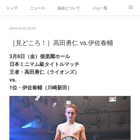
トップ
ニュース
協会について
ジム一覧
新人王戦
新規加盟ジム募集
お問い合わせ
2024.03.02 08:00
グッズ
［見どころ！］高田勇仁 vs.伊佐春輔
3月8日（金）後楽園ホール
日本ミニマム級タイトルマッチ
王者・高田勇仁（ライオンズ）
vs.
1位・伊佐春輔（川崎新田）