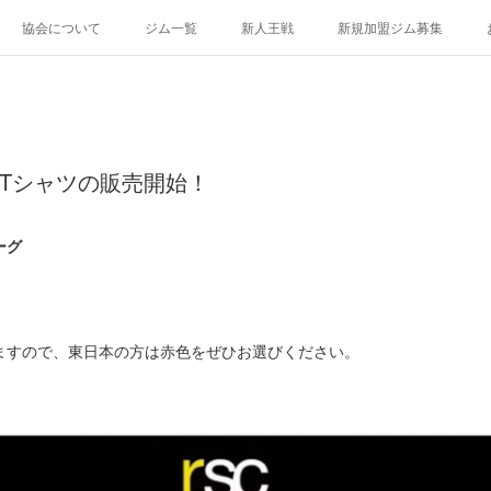
協会について
ジム一覧
新人王戦
新規加盟ジム募集
ルTシャツの販売開始！
ーグ
。
ますので、東日本の方は赤色をぜひお選びください。
！