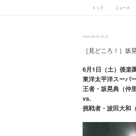
トップ
ニュース
2024.05.28 19:12
［見どころ！］坂晃典
6月1日（土）後楽
東洋太平洋スーパ
王者・坂晃典（仲
vs.
挑戦者・波田大和