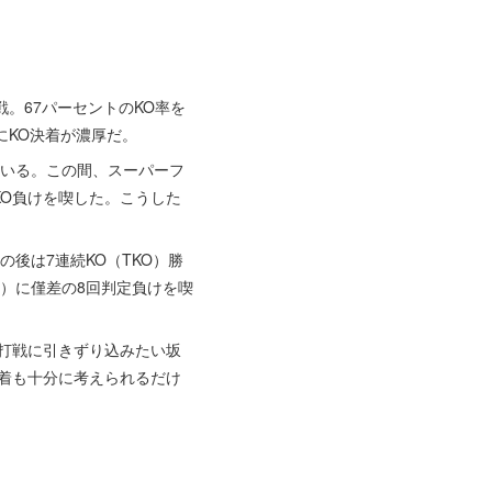
。67パーセントのKO率を
にKO決着が濃厚だ。
ている。この間、スーパーフ
KO負けを喫した。こうした
の後は7連続KO（TKO）勝
）に僅差の8回判定負けを喫
打戦に引きずり込みたい坂
着も十分に考えられるだけ