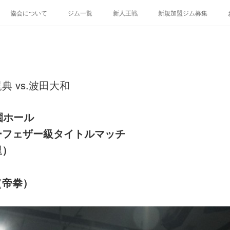
協会について
ジム一覧
新人王戦
新規加盟ジム募集
 vs.波田大和
園ホール
ーフェザー級タイトルマッチ
里）
（帝拳）