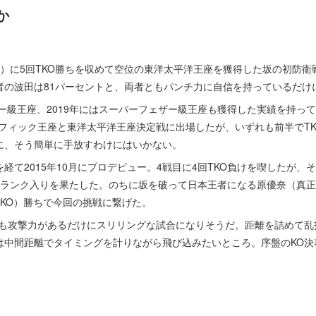
か
に5回TKO勝ちを収めて空位の東洋太平洋王座を獲得した坂の初防衛戦
者の波田は81パーセントと、両者ともパンチ力に自信を持っているだけ
ー級王座、2019年にはスーパーフェザー級王座も獲得した実績を持っ
シフィック王座と東洋太平洋王座決定戦に出場したが、いずれも前半でT
に、そう簡単に手放すわけにはいかない。
て2015年10月にプロデビュー。4戦目に4回TKO負けを喫したが、そ
本ランク入りを果たした。のちに坂を破って日本王者になる原優奈（真正
TKO）勝ちで今回の挑戦に繋げた。
も攻撃力があるだけにスリリングな試合になりそうだ。距離を詰めて乱
は中間距離でタイミングを計りながら飛び込みたいところ。序盤のKO決