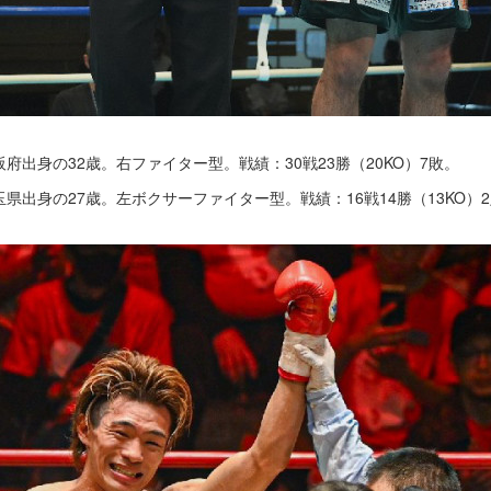
大阪府出身の32歳。右ファイター型。戦績：30戦23勝（20KO）7敗。
埼玉県出身の27歳。左ボクサーファイター型。戦績：16戦14勝（13KO）