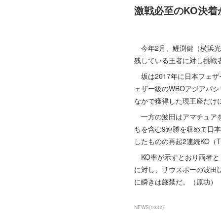
激戦必至のKO決着
今年2月、鯉渕健（横浜光）
残している王者に対し挑戦
坂は2017年に日本フェザ
ェザー級のWBOアジアパ
なかで獲得した現王座だけ
一方の波田はアマチュアを経
ちを含む9連勝を収めて日
したものの再起2連続KO（
KO率が示すとおり両者と
に対し、サウスポーの波田
に瞬きは厳禁だ。（原功）
NEWS
(
1032
)