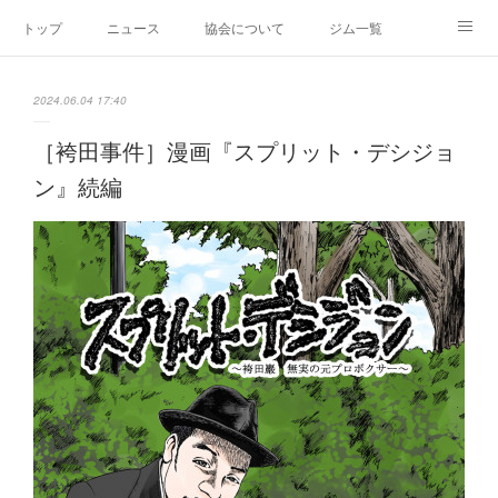
トップ
ニュース
協会について
ジム一覧
新人王戦
新規加盟ジム募集
お問い合わせ
2024.06.04 17:40
グッズ
［袴田事件］漫画『スプリット・デシジョ
ン』続編