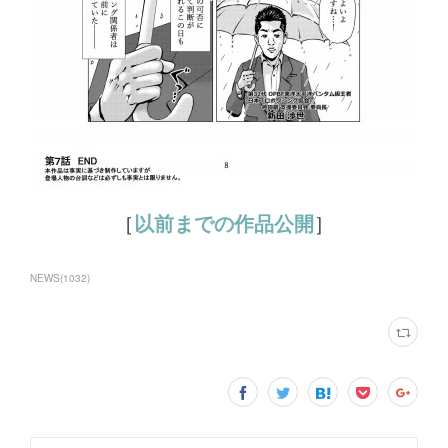
［
以前までの作品公開
］
NEWS
(
1032
)